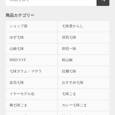
商品カテゴリー
ショップ袋
七味唐からし
ゆず七味
深煎七味
山椒七味
焙煎一味
BIRD EYE
粉山椒
七味ガラム・マサラ
拉麺七味
金箔七味
おすすめ七味
イヤーモデル缶
七味ごま
梅七味ごま
カレー七味ごま