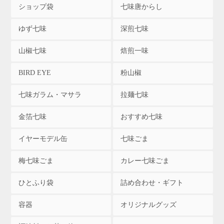
ショップ袋
七味唐からし
ゆず七味
深煎七味
山椒七味
焙煎一味
BIRD EYE
粉山椒
七味ガラム・マサラ
拉麺七味
金箔七味
おすすめ七味
イヤーモデル缶
七味ごま
梅七味ごま
カレー七味ごま
ひとふり袋
詰め合わせ・ギフト
容器
オリジナルグッズ