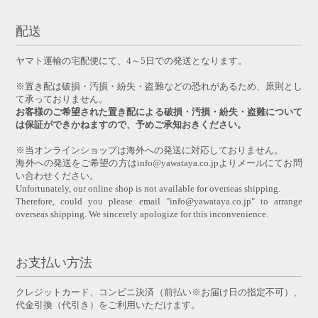
配送
ヤマト運輸の宅配便にて、4～5日での発送となります。
※置き配は破損・汚損・紛失・盗難などの恐れがあるため、原則とし
て承っておりません。
お客様のご希望された置き配による破損・汚損・紛失・盗難について
は保証ができかねますので、予めご承知おきください。
※当オンラインショップは海外への発送に対応しておりません。
海外への発送をご希望の方はinfo@yawataya.co.jpよりメールにてお問
い合わせください。
Unfortunately, our online shop is not available for overseas shipping.
Therefore, could you please email "info@yawataya.co.jp" to arrange
overseas shipping. We sincerely apologize for this inconvenience.
お支払い方法
クレジットカード、コンビニ決済（前払い※お届け日の指定不可）、
代金引換（代引き）をご利用いただけます。