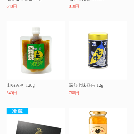
648円
810円
山椒みそ 120g
深煎七味◎缶 12g
540円
788円