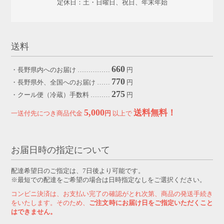
定休日：土・日曜日、祝日、年末年始
送料
660
・長野県内へのお届け ……………
円
770
・長野県外、全国へのお届け ……
円
275
・クール便（冷蔵）手数料 ………
円
5,000
送料無料！
一送付先につき商品代金
円
以上で
お届日時の指定について
配達希望日のご指定は、7日後より可能です。
※最短での配達をご希望の場合は日時指定なしをご選択ください。
コンビニ決済は、お支払い完了の確認がとれ次第、商品の発送手続き
をいたします。そのため、
ご注文時にお届け日をご指定いただくこと
はできません。