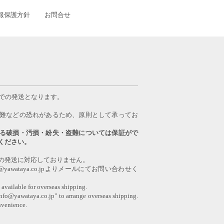
報保護方針
お問合せ
日での発送となります。
難などの恐れがあるため、原則として承ってお
る破損・汚損・紛失・盗難については保証がで
ください。
の発送に対応しておりません。
awataya.co.jpよりメールにてお問い合わせく
 available for overseas shipping.
info@yawataya.co.jp" to arrange overseas shipping.
nvenience.