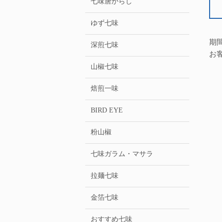
七味唐からし
ゆず七味
期
深煎七味
お
山椒七味
焙煎一味
BIRD EYE
粉山椒
七味ガラム・マサラ
拉麺七味
金箔七味
おすすめ七味