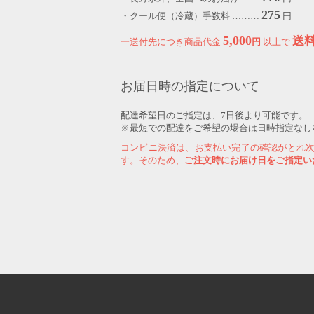
275
・クール便（冷蔵）手数料 ………
円
5,000
送
一送付先につき商品代金
円
以上で
お届日時の指定について
配達希望日のご指定は、7日後より可能です。
※最短での配達をご希望の場合は日時指定なし
コンビニ決済は、お支払い完了の確認がとれ
す。そのため、
ご注文時にお届け日をご指定い