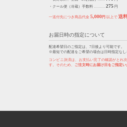
275
・クール便（冷蔵）手数料 ………
円
5,000
送
一送付先につき商品代金
円
以上で
お届日時の指定について
配達希望日のご指定は、7日後より可能です。
※最短での配達をご希望の場合は日時指定なし
コンビニ決済は、お支払い完了の確認がとれ
す。そのため、
ご注文時にお届け日をご指定い