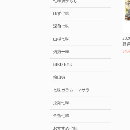
七味唐からし
ゆず七味
深煎七味
2
山椒七味
野県
54
焙煎一味
BIRD EYE
粉山椒
七味ガラム・マサラ
拉麺七味
金箔七味
おすすめ七味