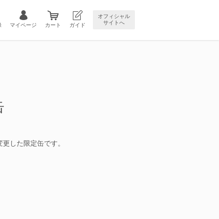
オフィシャル
サイトへ
録
マイページ
カート
ガイド
缶
変更した限定缶です。