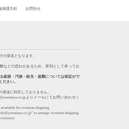
報保護方針
お問合せ
日での発送となります。
難などの恐れがあるため、原則として承ってお
る破損・汚損・紛失・盗難については保証がで
ください。
の発送に対応しておりません。
awataya.co.jpよりメールにてお問い合わせく
 available for overseas shipping.
info@yawataya.co.jp" to arrange overseas shipping.
nvenience.