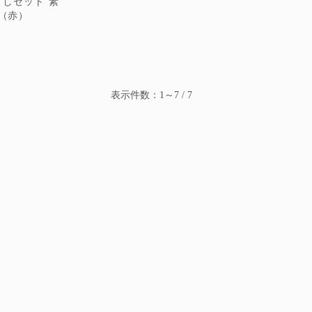
らしセット 素
（赤）
表示件数：1～7 / 7