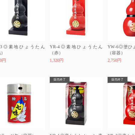
R-3◎素地ひょうたん
YR-4◎素地ひょうたん
YW-6◎塗
黒）
（赤）
（容器）
20円
1,320円
2,750円