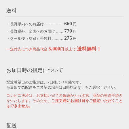
送料
660
・長野県内へのお届け ……………
円
770
・長野県外、全国へのお届け ……
円
275
・クール便（冷蔵）手数料 ………
円
5,000
送料無料！
一送付先につき商品代金
円
以上で
お届日時の指定について
配達希望日のご指定は、7日後より可能です。
※最短での配達をご希望の場合は日時指定なしをご選択ください。
コンビニ決済は、お支払い完了の確認がとれ次第、商品の発送手続き
をいたします。そのため、
ご注文時にお届け日をご指定いただくこと
はできません。
配送