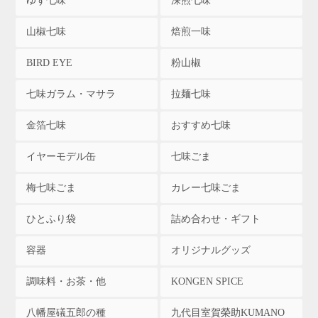
ゆず七味
深煎七味
山椒七味
焙煎一味
BIRD EYE
粉山椒
七味ガラム・マサラ
拉麺七味
金箔七味
おすすめ七味
イヤーモデル缶
七味ごま
梅七味ごま
カレー七味ごま
ひとふり袋
詰め合わせ・ギフト
容器
オリジナルグッズ
調味料・お茶・他
KONGEN SPICE
八幡屋礒五郎の種
九代目室賀榮助KUMANO