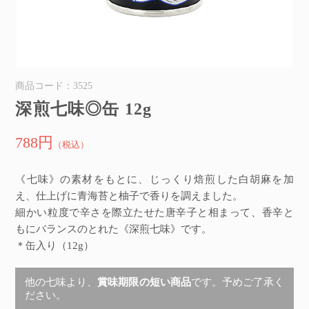
商品コード：3525
深煎七味◎缶 12g
788円
（税込）
《七味》の素材をもとに、じっくり焙煎した白胡麻を加
え、仕上げに青海苔と柚子で香りを調えました。
細かい粒度で辛さを際立たせた唐辛子と相まって、香辛と
もにバランスのとれた《深煎七味》です。
＊缶入り（12g）
他の七味より、
賞味期限の短い商品
です。予めご了承く
ださい。