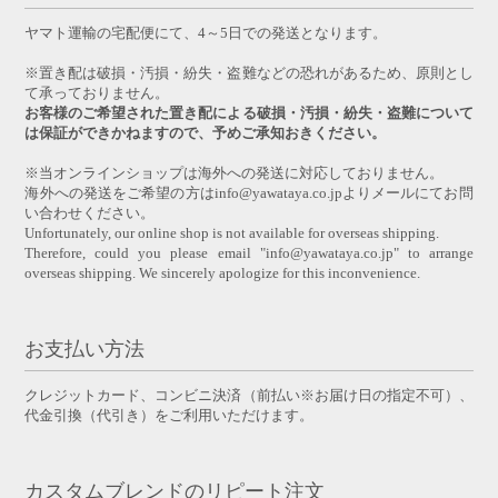
ヤマト運輸の宅配便にて、4～5日での発送となります。
※置き配は破損・汚損・紛失・盗難などの恐れがあるため、原則とし
て承っておりません。
お客様のご希望された置き配による破損・汚損・紛失・盗難について
は保証ができかねますので、予めご承知おきください。
※当オンラインショップは海外への発送に対応しておりません。
海外への発送をご希望の方はinfo@yawataya.co.jpよりメールにてお問
い合わせください。
Unfortunately, our online shop is not available for overseas shipping.
Therefore, could you please email "info@yawataya.co.jp" to arrange
overseas shipping. We sincerely apologize for this inconvenience.
お支払い方法
クレジットカード、コンビニ決済（前払い※お届け日の指定不可）、
代金引換（代引き）をご利用いただけます。
カスタムブレンドのリピート注文