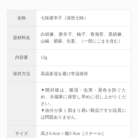
名称
七味唐辛子（深煎七味）
白胡麻、唐辛子、柚子、青海苔、黒胡麻、
原材料名
山椒、紫蘇、生姜、（一部にごまを含む）
内容量
12g
保存方法
高温多湿を避け常温保存
▼開封後は、吸湿・虫害・退色を防ぐた
め、冷蔵庫に保管し早めに召し上がりくだ
さい。
▼油分が多く固まり易い製品ですが品質に
は問題ありません。
サイズ
高さ6.6cm × 幅3.9cm［スチール］