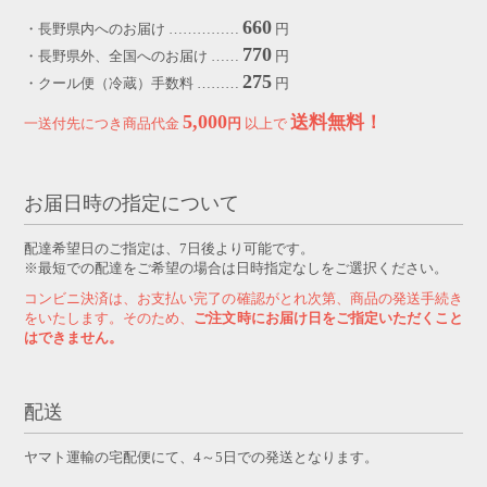
660
・長野県内へのお届け ……………
円
770
・長野県外、全国へのお届け ……
円
275
・クール便（冷蔵）手数料 ………
円
5,000
送料無料！
一送付先につき商品代金
円
以上で
お届日時の指定について
配達希望日のご指定は、7日後より可能です。
※最短での配達をご希望の場合は日時指定なしをご選択ください。
コンビニ決済は、お支払い完了の確認がとれ次第、商品の発送手続き
をいたします。そのため、
ご注文時にお届け日をご指定いただくこと
はできません。
配送
ヤマト運輸の宅配便にて、4～5日での発送となります。