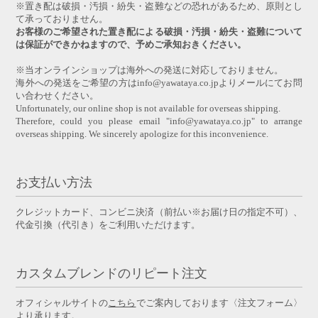
※置き配は破損・汚損・紛失・盗難などの恐れがあるため、原則とし
て承っておりません。
お客様のご希望された置き配による破損・汚損・紛失・盗難について
は保証ができかねますので、予めご承知おきください。
※当オンラインショップは海外への発送に対応しておりません。
海外への発送をご希望の方はinfo@yawataya.co.jpよりメールにてお問
い合わせください。
Unfortunately, our online shop is not available for overseas shipping.
Therefore, could you please email "info@yawataya.co.jp" to arrange
overseas shipping. We sincerely apologize for this inconvenience.
お支払い方法
クレジットカード、コンビニ決済（前払い※お届け日の指定不可）、
代金引換（代引き）をご利用いただけます。
カスタムブレンドのリピート注文
オフィシャルサイトの
こちら
でご案内しております〈注文フォーム〉
より承ります。