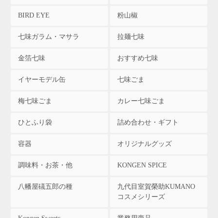
BIRD EYE
粉山椒
七味ガラム・マサラ
拉麺七味
金箔七味
おすすめ七味
イヤーモデル缶
七味ごま
梅七味ごま
カレー七味ごま
ひとふり袋
詰め合わせ・ギフト
容器
オリジナルグッズ
調味料・お茶・他
KONGEN SPICE
八幡屋礒五郎の種
九代目室賀榮助KUMANO
コスメシリーズ