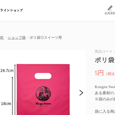
会員登
ME
ショップ袋
ポリ袋◎スイーツ用
商品コード：9
ポリ袋
5円
（税込
Kongen
ある素材の
※袋のみの
袋に入る商