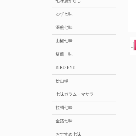
七味唐からし
ゆず七味
深煎七味
山椒七味
焙煎一味
BIRD EYE
粉山椒
七味ガラム・マサラ
拉麺七味
金箔七味
おすすめ七味