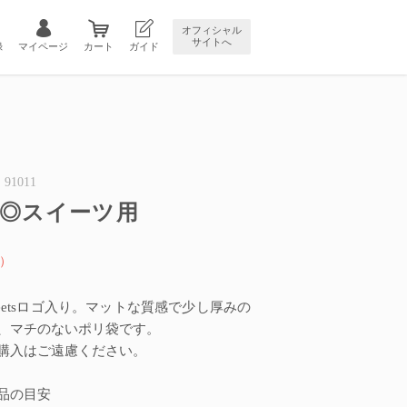
オフィシャル
サイトへ
録
マイページ
カート
ガイド
1011
◎スイーツ用
）
 Sweetsロゴ入り。マットな質感で少し厚みの
、マチのないポリ袋です。
購入はご遠慮ください。
品の目安