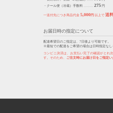
275
・クール便（冷蔵）手数料 ………
円
5,000
送
一送付先につき商品代金
円
以上で
お届日時の指定について
配達希望日のご指定は、7日後より可能です。
※最短での配達をご希望の場合は日時指定なし
コンビニ決済は、お支払い完了の確認がとれ
す。そのため、
ご注文時にお届け日をご指定い