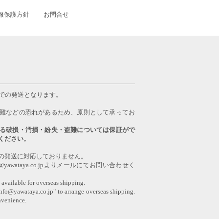
報保護方針
お問合せ
日での発送となります。
難などの恐れがあるため、原則として承ってお
る破損・汚損・紛失・盗難については保証がで
ください。
の発送に対応しておりません。
awataya.co.jpよりメールにてお問い合わせく
 available for overseas shipping.
info@yawataya.co.jp" to arrange overseas shipping.
nvenience.