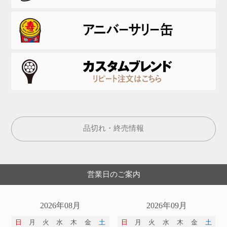
品切れ・終売情報
営業日のご案内
2026年08月
2026年09月
日
月
火
水
木
金
土
日
月
火
水
木
金
土