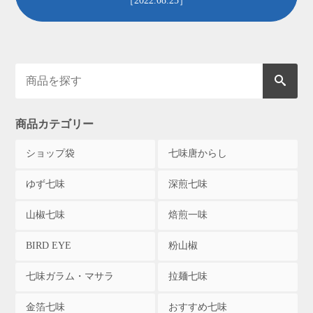
［2022.08.25］
商品カテゴリー
ショップ袋
七味唐からし
ゆず七味
深煎七味
山椒七味
焙煎一味
BIRD EYE
粉山椒
七味ガラム・マサラ
拉麺七味
金箔七味
おすすめ七味