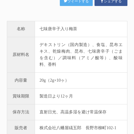
ツイートする
シェアする
名称
七味唐辛子入り梅茶
デキストリン（国内製造）、食塩、昆布エ
キス、乾燥梅肉、昆布、七味唐辛子（ごま
原材料名
を含む）／調味料（アミノ酸等）、酸味
料、香料
内容量
20g（2g×10ヶ）
賞味期限
製造日より12ヶ月
保存方法
直射日光、高温多湿を避け常温保存
販売者
株式会社八幡屋礒五郎 長野市柳町102-1