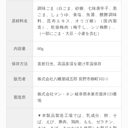
調味ごま（白ごま、砂糖、七味唐辛子、黒
ごま、しょうゆ、食塩、魚醤、醗酵調味
原材料名
料、昆布エキス、オリゴ糖）（国内製
造）、乾燥梅肉（梅干し、シソ梅酢）、
（一部にごま・大豆・小麦を含む）
内容量
60g
保存方法
直射日光、高温多湿を避け常温保存
販売者
株式会社八幡屋礒五郎 長野市柳町102-1
株式会社マン・ネン 岐阜県本巣市屋井133番
製造所
地
▼本製品製造工場では、乳成分、卵、そ
ば、えび、豚肉、鶏肉、もも、ゼラチン、