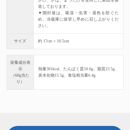
さけ、さば、まつたけを使用した製品を製
造しております。
▼開封後は、吸湿・虫害・退色を防ぐた
め、冷蔵庫に保管し早めに召し上がりくだ
さい。
サイズ
約 17cm × 10.5cm
栄養成分表
示
熱量301kcal、たんぱく質10.6g、脂質23.5g、
（60g当た
炭水化物15.5g、食塩相当量6.4g
り）