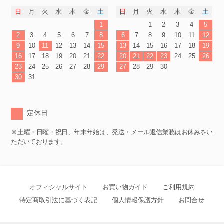
日
月
火
水
木
金
土
日
月
火
水
木
金
土
1
1
2
3
4
5
2
3
4
5
6
7
8
6
7
8
9
10
11
12
9
10
11
12
13
14
15
13
14
15
16
17
18
19
16
17
18
19
20
21
22
20
21
22
23
24
25
26
23
24
25
26
27
28
29
27
28
29
30
30
31
定休日
※土曜・日曜・祝日、年末年始は、発送・メール返信業務はお休みをい
ただいております。
オフィシャルサイト
お買い物ガイド
ご利用規約
特定商取引法に基づく表記
個人情報保護方針
お問合せ