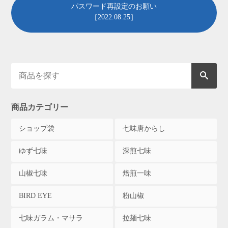
パスワード再設定のお願い
［2022.08.25］
商品カテゴリー
ショップ袋
七味唐からし
ゆず七味
深煎七味
山椒七味
焙煎一味
BIRD EYE
粉山椒
七味ガラム・マサラ
拉麺七味