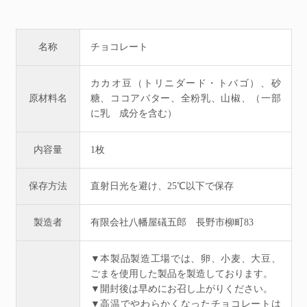
名称
チョコレート
カカオ豆（トリニダード・トバゴ）、砂
原材料名
糖、ココアバター、全粉乳、山椒、（一部
に乳 成分を含む）
内容量
1枚
保存方法
直射日光を避け、25℃以下で保存
製造者
有限会社八幡屋礒五郎 長野市柳町83
▼本製品製造工場では、卵、小麦、大豆、
ごまを使用した製品を製造しております。
▼開封後は早めにお召し上がりください。
▼高温でやわらかくなったチョコレートは