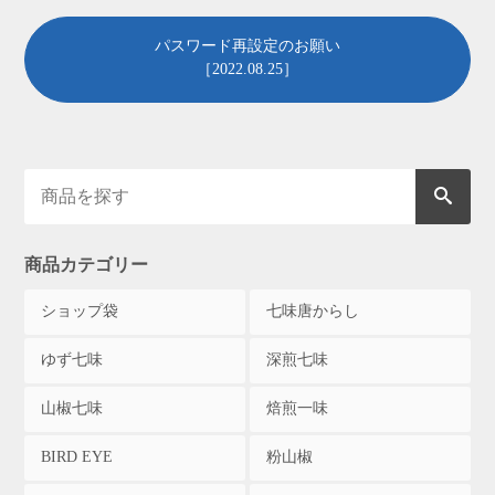
パスワード再設定のお願い
［2022.08.25］
商品カテゴリー
ショップ袋
七味唐からし
ゆず七味
深煎七味
山椒七味
焙煎一味
BIRD EYE
粉山椒