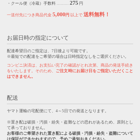
275
・クール便（冷蔵）手数料 ………
円
5,000
送料無料！
一送付先につき商品代金
円
以上で
お届日時の指定について
配達希望日のご指定は、7日後より可能です。
※最短での配達をご希望の場合は日時指定なしをご選択ください。
コンビニ決済は、お支払い完了の確認がとれ次第、商品の発送手続き
をいたします。そのため、
ご注文時にお届け日をご指定いただくこと
はできません。
配送
ヤマト運輸の宅配便にて、4～5日での発送となります。
※置き配は破損・汚損・紛失・盗難などの恐れがあるため、原則とし
て承っておりません。
お客様のご希望された置き配による破損・汚損・紛失・盗難について
は保証ができかねますので、予めご承知おきください。