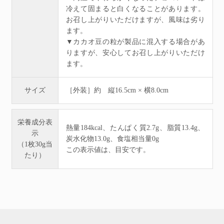
冷えて固まると白くなることがあります。
お召し上がりいただけますが、風味は劣り
ます。
▼カカオ豆の粒が製品に混入する場合があ
りますが、安心してお召し上がりいただけ
ます。
サイズ
［外装］約 縦16.5cm × 横8.0cm
栄養成分表
熱量184kcal、たんぱく質2.7g、脂質13.4g、
示
炭水化物13.0g、食塩相当量0g
（1枚30g当
この表示値は、目安です。
たり）