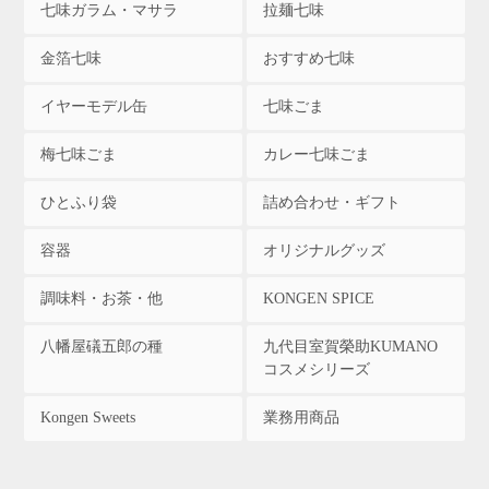
七味ガラム・マサラ
拉麺七味
金箔七味
おすすめ七味
イヤーモデル缶
七味ごま
梅七味ごま
カレー七味ごま
ひとふり袋
詰め合わせ・ギフト
容器
オリジナルグッズ
調味料・お茶・他
KONGEN SPICE
八幡屋礒五郎の種
九代目室賀榮助KUMANO
コスメシリーズ
Kongen Sweets
業務用商品