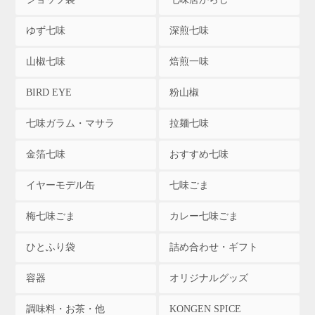
ゆず七味
深煎七味
山椒七味
焙煎一味
BIRD EYE
粉山椒
七味ガラム・マサラ
拉麺七味
金箔七味
おすすめ七味
イヤーモデル缶
七味ごま
梅七味ごま
カレー七味ごま
ひとふり袋
詰め合わせ・ギフト
容器
オリジナルグッズ
調味料・お茶・他
KONGEN SPICE